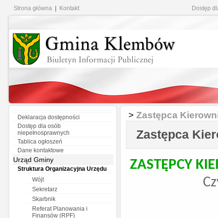
Strona główna
|
Kontakt
Dostęp d
Zastępca Kierown
>
Deklaracja dostępności
Dostęp dla osób
Zastępca Kie
niepełnosprawnych
Tablica ogłoszeń
Dane kontaktowe
Urząd Gminy
ZASTĘPCY KI
Struktura Organizacyjna Urzędu
Cz
Wójt
Sekretarz
Skarbnik
Referat Planowania i
Finansów (RPF)