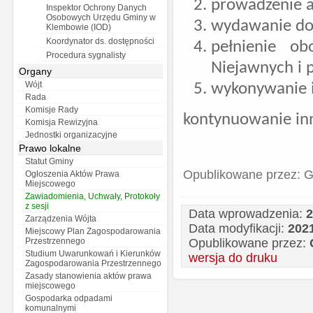
prowadzenie 
Inspektor Ochrony Danych
Osobowych Urzędu Gminy w
wydawanie do
Klembowie (IOD)
Koordynator ds. dostępności
pełnienie ob
Procedura sygnalisty
Niejawnych i 
Organy
Wójt
wykonywanie i
Rada
Komisje Rady
kontynuowanie inn
Komisja Rewizyjna
Jednostki organizacyjne
Prawo lokalne
Statut Gminy
Opublikowane przez: G
Ogłoszenia Aktów Prawa
Miejscowego
Zawiadomienia, Uchwały, Protokoły
z sesji
Data wprowadzenia:
2
Zarządzenia Wójta
Data modyfikacji:
2021
Miejscowy Plan Zagospodarowania
Opublikowane przez:
Przestrzennego
Studium Uwarunkowań i Kierunków
wersja do druku
Zagospodarowania Przestrzennego
Zasady stanowienia aktów prawa
miejscowego
Gospodarka odpadami
komunalnymi