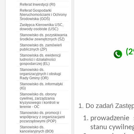
Referat Inwestycji (RI)
Referat Gospodarki
Nieruchomościami i Ochrony
Środowiska (GOŚ)
Zastępca Kierownika USC,
dowody osobiste (USC)
Stanowisko ds. pozyskiwania
środków zewnętrznych (ŚZ)
Stanowisko ds. zamówień
publicznych (ZP)
(2
Stanowiska ds. ewidencji
ludności i działalności
gospodarczej (EL)
Stanowisko ds.
organizacyjnych i obsługi
Rady Gminy (OR)
Stanowisko ds. informatyki
(IG)
Stanowisko ds. obrony
cywilnej, zarządzania
kryzysowego i kontroli w
1. Do zadań Zastę
terenie - OC
Stanowisko ds. promocji i
prowadzenie 
współpracy z organizacjami
pozarządowymi (POP)
stanu cywilne
Stanowisko ds.
kancelaryjnych (BOI)