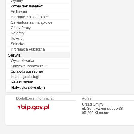
Wybory
Wzory dokumentów
Archiwum
Informacje o kontrolach
Oświadczenia majątkowe
Oferty Pracy
Rejestry
Petycje
Sołectwa
Informacja Publiczna
Serwis
Wyszukiwarka
Skrzynka Podawcza 2
Sprawdź stan spraw
Instrukcja obsługi
Rejestr zmian
Statystyka odwiedzin
Dodatkowe Informacje:
Adres:
.
Urząd Gminy
ul. Gen. F.Żymirskiego 38
05-205 Klembów